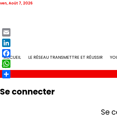
Skip
ven, Août 7, 2026
to
content
Email
LinkedIn
ACCUEIL
LE RÉSEAU TRANSMETTRE ET RÉUSSIR
YO
Facebook
WhatsApp
Partager
Se connecter
Se c