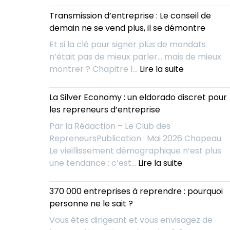
l’IA
racheter
Transmission d’entreprise : Le conseil de
change
une
demain ne se vend plus, il se démontre
la
entreprise
donne
Et si la clé pour signer plus de mandats
AVANT
pour
n’était pas de mieux parler… mais de mieux
qu’elle
les
:
montrer ? Chapitre 1…
Lire la suite
ne
repreneurs
Transmissi
soit
d’entrepris
La Silver Economy : un eldorado discret pour
à
:
les repreneurs d’entreprise
vendre
Le
?
Par la Rédaction – Le Club des
conseil
RepreneursPublication : Mai 2026 Chapeau
de
Le vieillissement démographique n’est plus
demain
:
une tendance : c’est…
Lire la suite
ne
La
se
Silver
370 000 entreprises à reprendre : pourquoi
vend
Economy
personne ne le sait ?
plus,
:
il
Vous êtes dirigeant et vous envisagez de
un
se