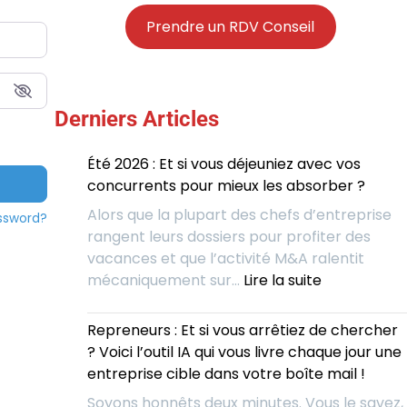
Prendre un RDV Conseil
Derniers Articles
Été 2026 : Et si vous déjeuniez avec vos
concurrents pour mieux les absorber ?
Alors que la plupart des chefs d’entreprise
ssword?
rangent leurs dossiers pour profiter des
vacances et que l’activité M&A ralentit
:
mécaniquement sur…
Lire la suite
Été
2026
Repreneurs : Et si vous arrêtiez de chercher
:
? Voici l’outil IA qui vous livre chaque jour une
Et
entreprise cible dans votre boîte mail !
si
Soyons honnêts deux minutes. Vous le savez,