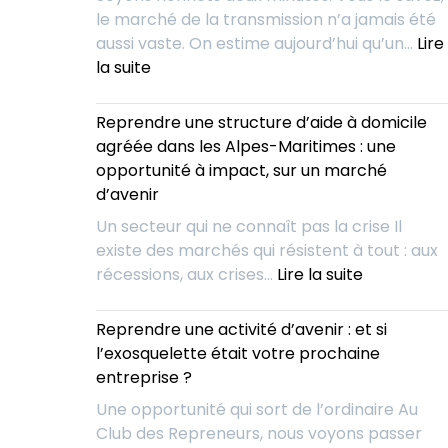
vous
le marché de la transmission n’a jamais été
déjeuniez
aussi vaste. On estime aujourd’hui qu’un…
Lire
avec
:
la suite
vos
Repreneurs
concurrent
:
Reprendre une structure d’aide à domicile
pour
Et
agréée dans les Alpes-Maritimes : une
mieux
si
opportunité à impact, sur un marché
les
vous
d’avenir
absorber
arrêtiez
?
Un secteur qui ne connaît pas la crise Il
de
existe des marchés qui résistent à tout : aux
chercher
:
récessions, aux crises…
Lire la suite
?
Reprendre
Voici
une
Reprendre une activité d’avenir : et si
l’outil
structure
l’exosquelette était votre prochaine
IA
d’aide
entreprise ?
qui
à
vous
Une opportunité qui sort de l’ordinaire Au
domicile
livre
Club des Repreneurs, nous voyons passer
agréée