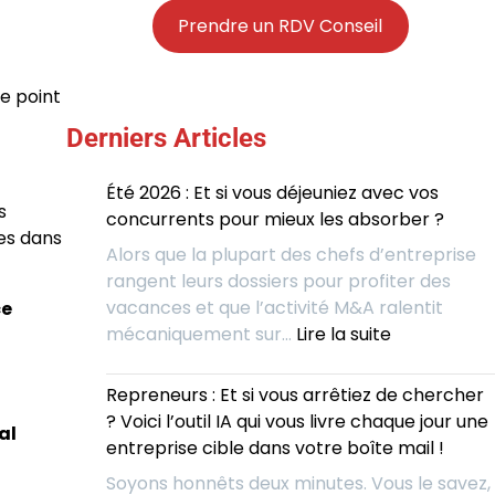
Prendre un RDV Conseil
le point
Derniers Articles
Été 2026 : Et si vous déjeuniez avec vos
s
concurrents pour mieux les absorber ?
es dans
Alors que la plupart des chefs d’entreprise
rangent leurs dossiers pour profiter des
vacances et que l’activité M&A ralentit
ce
:
mécaniquement sur…
Lire la suite
Été
2026
Repreneurs : Et si vous arrêtiez de chercher
:
? Voici l’outil IA qui vous livre chaque jour une
al
Et
entreprise cible dans votre boîte mail !
si
Soyons honnêts deux minutes. Vous le savez,
vous