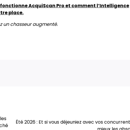
t fonctionne AcquiScan Pro et comment l’Intelligence
tre place.
ez un chasseur augmenté.
les
Été 2026 : Et si vous déjeuniez avec vos concurren
rché
mieux les abs