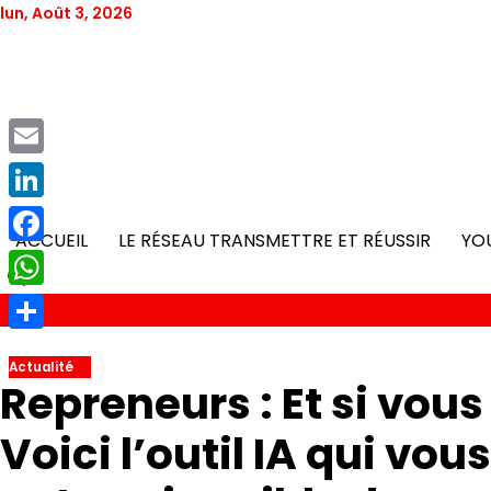
Skip
lun, Août 3, 2026
to
content
Email
LinkedIn
ACCUEIL
LE RÉSEAU TRANSMETTRE ET RÉUSSIR
YO
Facebook
WhatsApp
Partager
Actualité
Repreneurs : Et si vous
Voici l’outil IA qui vou