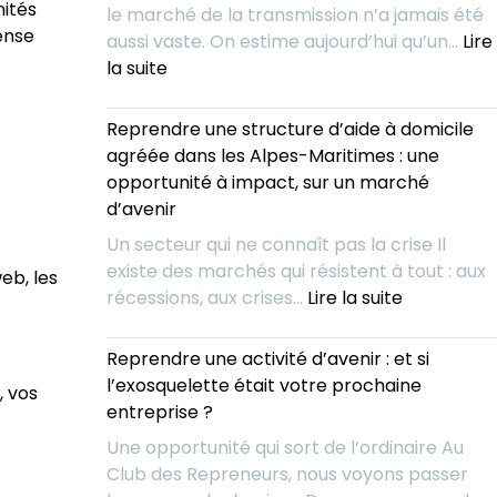
nités
le marché de la transmission n’a jamais été
déjeuniez
ense
aussi vaste. On estime aujourd’hui qu’un…
Lire
avec
:
la suite
vos
Repreneurs
concurrent
:
Reprendre une structure d’aide à domicile
pour
Et
agréée dans les Alpes-Maritimes : une
mieux
si
opportunité à impact, sur un marché
les
vous
d’avenir
absorber
arrêtiez
?
Un secteur qui ne connaît pas la crise Il
de
existe des marchés qui résistent à tout : aux
eb, les
chercher
:
récessions, aux crises…
Lire la suite
?
Reprendre
Voici
une
Reprendre une activité d’avenir : et si
l’outil
structure
l’exosquelette était votre prochaine
IA
, vos
d’aide
entreprise ?
qui
à
vous
Une opportunité qui sort de l’ordinaire Au
domicile
livre
Club des Repreneurs, nous voyons passer
agréée
chaque