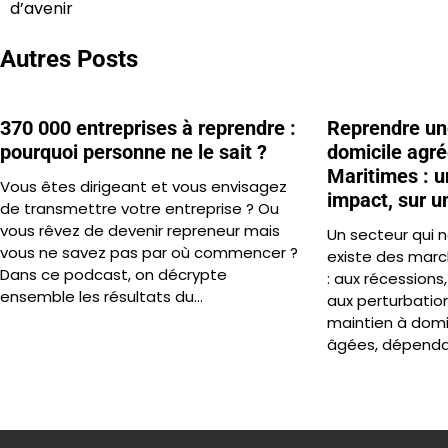
de
d’avenir
l’article
Autres Posts
370 000 entreprises à reprendre :
Reprendre une
pourquoi personne ne le sait ?
domicile agré
Maritimes : u
Vous êtes dirigeant et vous envisagez
impact, sur u
de transmettre votre entreprise ? Ou
vous rêvez de devenir repreneur mais
Un secteur qui ne
vous ne savez pas par où commencer ?
existe des marc
Dans ce podcast, on décrypte
: aux récessions,
ensemble les résultats du…
aux perturbatio
maintien à domi
âgées, dépenda