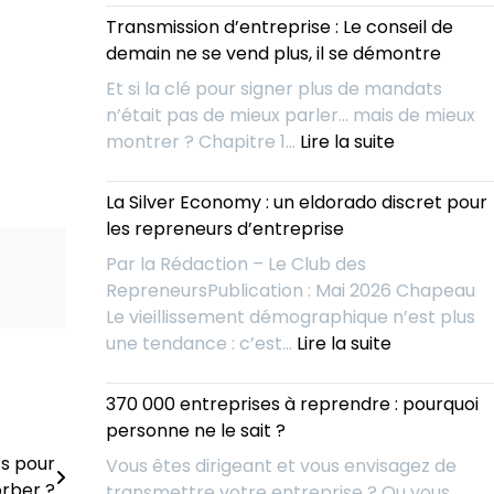
l’IA
racheter
Transmission d’entreprise : Le conseil de
change
une
demain ne se vend plus, il se démontre
la
entreprise
donne
Et si la clé pour signer plus de mandats
AVANT
pour
n’était pas de mieux parler… mais de mieux
qu’elle
les
:
montrer ? Chapitre 1…
Lire la suite
ne
repreneurs
Transmissi
soit
d’entrepris
La Silver Economy : un eldorado discret pour
à
:
les repreneurs d’entreprise
vendre
Le
?
Par la Rédaction – Le Club des
conseil
RepreneursPublication : Mai 2026 Chapeau
de
Le vieillissement démographique n’est plus
demain
:
une tendance : c’est…
Lire la suite
ne
La
se
Silver
370 000 entreprises à reprendre : pourquoi
vend
Economy
personne ne le sait ?
plus,
:
il
ts pour
Vous êtes dirigeant et vous envisagez de
un
se
orber ?
transmettre votre entreprise ? Ou vous