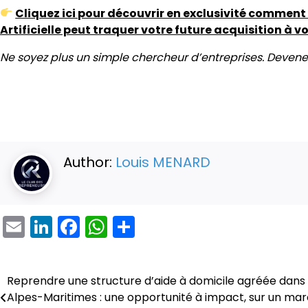
Cliquez ici pour découvrir en exclusivité commen
Artificielle peut traquer votre future acquisition à vo
Ne soyez plus un simple chercheur d’entreprises. Deven
Author:
Louis MENARD
Email
LinkedIn
Facebook
WhatsApp
Partager
Reprendre une structure d’aide à domicile agréée dans 
Navigation
Alpes-Maritimes : une opportunité à impact, sur un ma