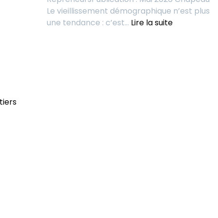
de
Le vieillissement démographique n’est plus
demain
:
une tendance : c’est…
Lire la suite
ne
La
se
Silver
vend
Economy
plus,
:
il
un
se
eldorado
démontre
tiers
discret
pour
les
repreneurs
d’entrepris