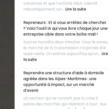
vacances et que l’activité M&A ralentit
de
:
mécaniquement sur…
Lire la suite
croissance
Été
externe
2026
Repreneurs : Et si vous arrêtiez de chercher
!
:
? Voici l’outil IA qui vous livre chaque jour une
Et
entreprise cible dans votre boîte mail !
si
Soyons honnêts deux minutes. Vous le savez,
vous
le marché de la transmission n’a jamais été
déjeuniez
aussi vaste. On estime aujourd’hui qu’un…
Lire
avec
:
la suite
vos
Repreneurs
concurrent
:
Reprendre une structure d’aide à domicile
pour
Et
agréée dans les Alpes-Maritimes : une
mieux
si
opportunité à impact, sur un marché
les
vous
d’avenir
absorber
arrêtiez
?
Un secteur qui ne connaît pas la crise Il
de
existe des marchés qui résistent à tout : aux
chercher