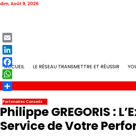
Skip
dim, Août 9, 2026
to
content
Email
LinkedIn
ACCUEIL
LE RÉSEAU TRANSMETTRE ET RÉUSSIR
YO
Facebook
WhatsApp
Partager
Partenaires Conseils
Philippe GREGORIS : L’E
Service de Votre Perf