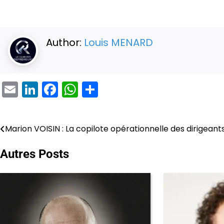
Author:
Louis MENARD
Email
LinkedIn
Facebook
WhatsApp
Partager
Marion VOISIN : La copilote opérationnelle des dirigeant
Navigation
de
Autres Posts
l’article