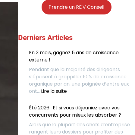
Prendre un RDV Conseil
Derniers Articles
En 3 mois, gagnez 5 ans de croissance
externe !
Pendant que la majorité des dirigeants
s’épuisent à grappiller 10 % de croissance
organique par an, une poignée d’entre eux
:
ont…
Lire la suite
En
3
Été 2026 : Et si vous déjeuniez avec vos
mois,
concurrents pour mieux les absorber ?
gagnez
Alors que la plupart des chefs d’entreprise
5
rangent leurs dossiers pour profiter des
ans