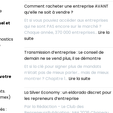
votre
marché
l’entreprise
Comment racheter une entreprise AVANT
prochaine
d’avenir
idéale
pe
qu’elle ne soit à vendre ?
entreprise
avant
?
Et si vous pouviez accéder aux entreprises
tout
el et
qui ne sont PAS encore sur le marché ?
le
Chaque année, 370 000 entreprises…
Lire la
monde
:
suite
nostics
:
Comment
e
l’IA
racheter
Transmission d’entreprise : Le conseil de
change
une
demain ne se vend plus, il se démontre
la
entreprise
donne
Et si la clé pour signer plus de mandats
AVANT
pour
n’était pas de mieux parler… mais de mieux
qu’elle
 votre
les
:
montrer ? Chapitre 1…
Lire la suite
ne
repreneurs
Transmissi
soit
d’entrepris
ts.
La Silver Economy : un eldorado discret pour
à
:
Comex)
les repreneurs d’entreprise
vendre
Le
?
Par la Rédaction – Le Club des
conseil
és :
RepreneursPublication : Mai 2026 Chapeau