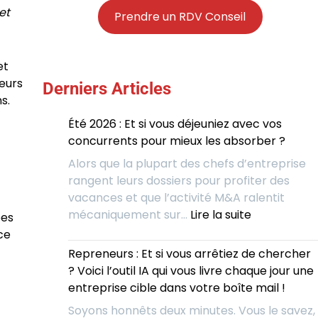
et
Prendre un RDV Conseil
et
neurs
Derniers Articles
s.
Été 2026 : Et si vous déjeuniez avec vos
concurrents pour mieux les absorber ?
Alors que la plupart des chefs d’entreprise
rangent leurs dossiers pour profiter des
vacances et que l’activité M&A ralentit
:
mécaniquement sur…
Lire la suite
pes
Été
nce
2026
Repreneurs : Et si vous arrêtiez de chercher
:
? Voici l’outil IA qui vous livre chaque jour une
Et
entreprise cible dans votre boîte mail !
si
Soyons honnêts deux minutes. Vous le savez,
vous