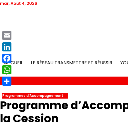
Skip
mar, Août 4, 2026
to
content
Email
LinkedIn
ACCUEIL
LE RÉSEAU TRANSMETTRE ET RÉUSSIR
YO
Facebook
WhatsApp
Partager
Programmes d'Accompagnement
Programme d’Accompa
la Cession