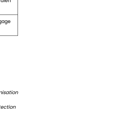
calen
ngage
isation
tection