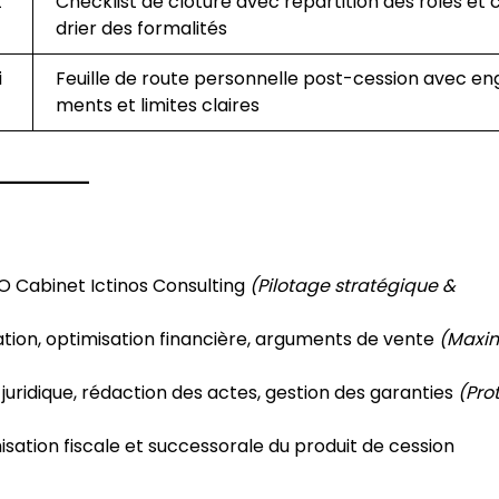
t
Checklist de clôture avec répartition des rôles et 
drier des formalités
i
Feuille de route personnelle post-cession avec e
ments et limites claires
 Cabinet Ictinos Consulting
(Pilotage stratégique &
tion, optimisation financière, arguments de vente
(Maxim
 juridique, rédaction des actes, gestion des garanties
(Pro
sation fiscale et successorale du produit de cession