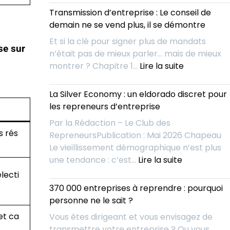
l’IA
racheter
Transmission d’entreprise : Le conseil de
change
une
demain ne se vend plus, il se démontre
la
entreprise
donne
Et si la clé pour signer plus de mandats
AVANT
e sur
pour
n’était pas de mieux parler… mais de mieux
qu’elle
les
:
montrer ? Chapitre 1…
Lire la suite
ne
repreneurs
Transmissi
soit
d’entrepris
La Silver Economy : un eldorado discret pour
à
:
les repreneurs d’entreprise
vendre
Le
?
Par la Rédaction – Le Club des
conseil
s rés
RepreneursPublication : Mai 2026 Chapeau
de
Le vieillissement démographique n’est plus
demain
:
une tendance : c’est…
Lire la suite
ne
La
lecti
se
Silver
370 000 entreprises à reprendre : pourquoi
vend
Economy
personne ne le sait ?
plus,
:
il
et ca
Vous êtes dirigeant et vous envisagez de
un
se
transmettre votre entreprise ? Ou vous