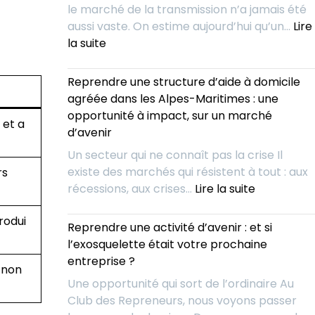
le marché de la transmission n’a jamais été
déjeuniez
aussi vaste. On estime aujourd’hui qu’un…
Lire
avec
:
la suite
vos
Repreneurs
concurrent
:
Reprendre une structure d’aide à domicile
pour
Et
agréée dans les Alpes-Maritimes : une
mieux
si
opportunité à impact, sur un marché
les
 et a
vous
d’avenir
absorber
arrêtiez
?
Un secteur qui ne connaît pas la crise Il
de
existe des marchés qui résistent à tout : aux
rs
chercher
:
récessions, aux crises…
Lire la suite
?
Reprendre
Voici
rodui
une
Reprendre une activité d’avenir : et si
l’outil
structure
l’exosquelette était votre prochaine
IA
d’aide
entreprise ?
qui
 non
à
vous
Une opportunité qui sort de l’ordinaire Au
domicile
livre
Club des Repreneurs, nous voyons passer
agréée
chaque