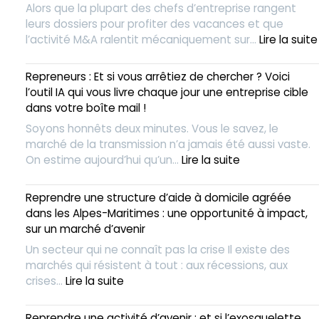
Alors que la plupart des chefs d’entreprise rangent
leurs dossiers pour profiter des vacances et que
l’activité M&A ralentit mécaniquement sur…
Lire la suite
Repreneurs : Et si vous arrêtiez de chercher ? Voici
:
l’outil IA qui vous livre chaque jour une entreprise cible
dans votre boîte mail !
Soyons honnêts deux minutes. Vous le savez, le
marché de la transmission n’a jamais été aussi vaste.
:
On estime aujourd’hui qu’un…
Lire la suite
Repreneurs
:
Reprendre une structure d’aide à domicile agréée
Et
dans les Alpes-Maritimes : une opportunité à impact,
si
sur un marché d’avenir
vous
Un secteur qui ne connaît pas la crise Il existe des
arrêtiez
marchés qui résistent à tout : aux récessions, aux
de
:
crises…
Lire la suite
chercher
Reprendre
?
une
Voici
Reprendre une activité d’avenir : et si l’exosquelette