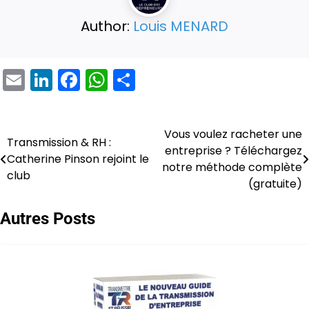
Author:
Louis MENARD
Email
LinkedIn
Facebook
WhatsApp
Partager
Vous voulez racheter une
Navigation
Transmission & RH :
entreprise ? Téléchargez
Catherine Pinson rejoint le
de
notre méthode complète
club
(gratuite)
l’article
Autres Posts